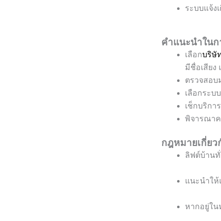
ระบบแจ้งเต
คำแนะนำในการเ
เลือก
บริษั
มีชื่อเสีย
ตรวจสอบม
เลือกระบบใ
เช็กบริกา
พิจารณาคว
กฎหมายเกี่ยว
ลิฟต์บ้านท
แนะนำให้แ
หากอยู่ใน