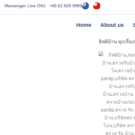
Skip
F
Y
Messenger
Line OA
+66 62 828 9989
a
o
to
c
u
e
t
content
b
u
o
b
Home
About us
o
e
k
ลิฟต์บ้าน ทุกเรื่อ