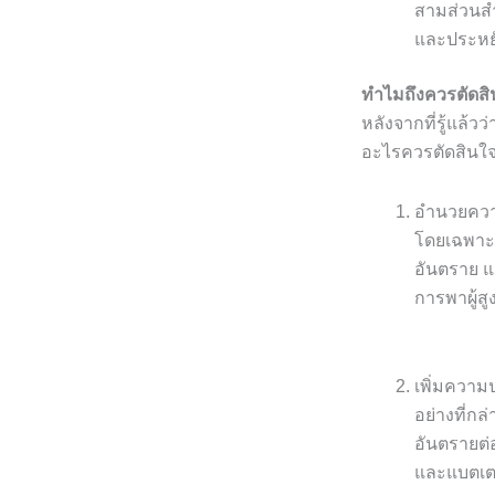
สามส่วนสำค
และประหยัด
ทำไมถึงควรตัดสิน
หลังจากที่รู้แล้
อะไรควรตัดสินใจซ
อำนวยคว
โดยเฉพาะในบ
อันตราย แ
การพาผู้สู
เพิ่มความ
อย่างที่กล
อันตรายต่อ
และแบตเต