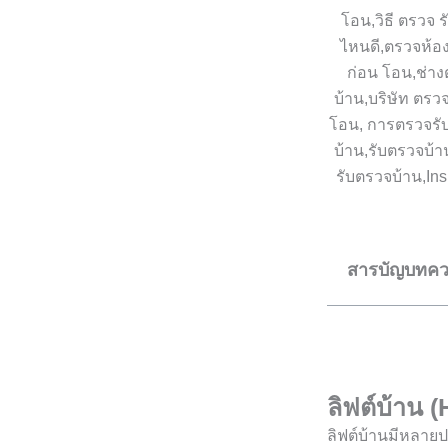
สารบัญบทค
ลิฟต์บ้าน (
ลิฟต์บ้านมีหลาย