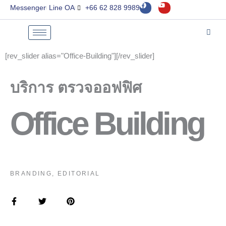
F
Y
Skip
Messenger
Line OA
+66 62 828 9989
a
o
to
c
u
e
t
content
b
u
o
b
o
e
k
[rev_slider alias="Office-Building"][/rev_slider]
บริการ ตรวจออฟฟิศ
Office Building
BRANDING, EDITORIAL
F
T
P
a
w
i
c
i
n
e
t
t