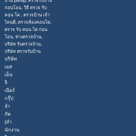
o
b
o
e
k
บริษัท
เอส
เอ็น
จิ
เนียร์
กรุ๊ป
จํา
กัด
(สํา
นักงาน