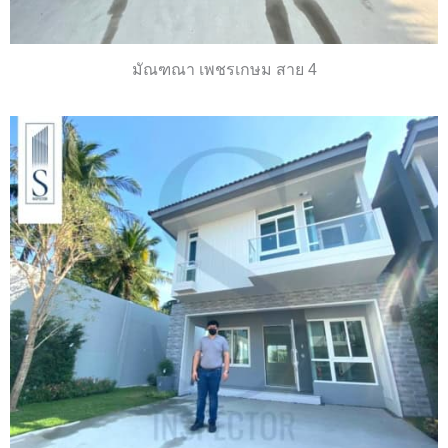
มัณฑณา เพชรเกษม สาย 4