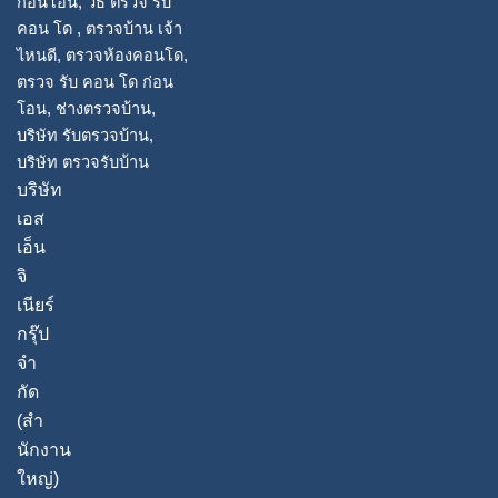
o
e
k
บริษัท
เอส
เอ็น
จิ
เนียร์
กรุ๊ป
จํา
กัด
(สํา
นักงาน
ใหญ่)