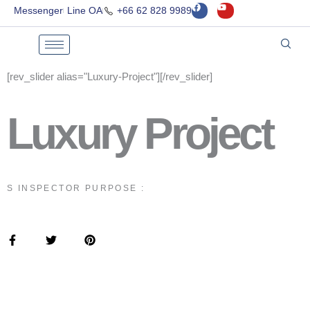
F
Y
Skip
Messenger
Line OA
+66 62 828 9989
a
o
to
c
u
e
t
content
b
u
o
b
o
e
k
[rev_slider alias="Luxury-Project"][/rev_slider]
Luxury Project
S INSPECTOR PURPOSE :
F
T
P
a
w
i
c
i
n
e
t
t
b
t
e
o
e
r
o
r
e