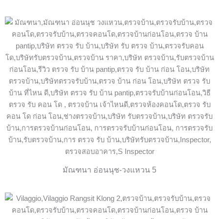
มัณฑนา อ่อนนุช-วงแหวน 5