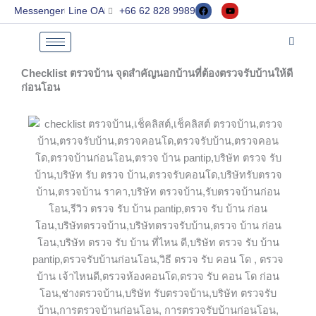
F
Y
Skip
Messenger
Line OA
+66 62 828 9989
a
o
to
c
u
e
t
content
b
u
o
b
o
e
k
Checklist ตรวจบ้าน จุดสำคัญนอกบ้านที่ต้องตรวจรับบ้านให้ดี
ก่อนโอน